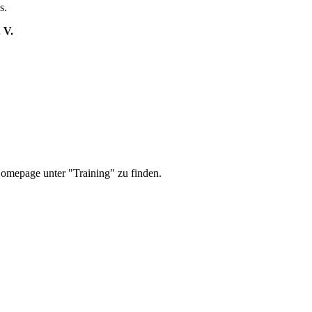
s.
 V.
Homepage unter "Training" zu finden.