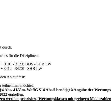
t durch.
hes für die Disziplinen:
12 + 3101 - 3123) BDS - SHB LW
2 + 3412 - 3420) - SHB LW
den Ablauf fest:
hr teilnehmen möchtet.
§4 Abs. 4 i.V.m. WaffG $14 Abs.5 benötigt
à
Angabe der Wertungsk
.2022
eintreffen.
n werden priorisiert, Wertungsklassen mit geringen Meldezahlen f