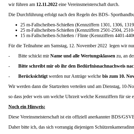
wir führen am
12.11.2022
eine Vereinsmeisterschaft durch.
Die Durchführung erfolgt nach den Regeln des BDS- Sporthandbuc
25 m-Fallscheiben-Schießen (Kennziffern 1301, 1306, 1
25 m-Fallscheiben-Schießen (Kennziffern 2501-2504, 25
15 m-Fallscheiben-Schießen / Flinte (Kennziffern 4401-
Für die Teilnahme am Samstag, 12. November 2022 legen wir nun 
- Bitte schickt mir
Name und alle Wertungsklassen
zu, an de
-
Bitte schreibt mir ob ihr den Bedürfnisnachnachweis na
-
Berücksichtigt
werden nur Anträge welche
bis zum 10. No
Wir werden dann die Startzeiten verteilen und am Dienstag, 10-N
so dass jeder weis um welche Uhrzeit welche Kennziffern für sie e
Noch ein Hinweis:
Diese Vereinsmeisterschaft ist ein offiziell anerkannter BDS/G
Daher bitte ich, das sich vorrangig diejenigen Schützenkamerad