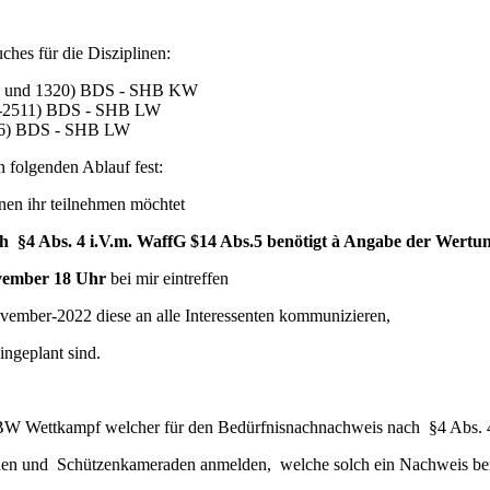
hes für die Disziplinen:
319 und 1320) BDS - SHB KW
10-2511) BDS - SHB LW
4406) BDS - SHB LW
folgenden Ablauf fest:
nen ihr teilnehmen möchtet
ch §4 Abs. 4 i.V.m. WaffG $14 Abs.5 benötigt
à
Angabe der Wertung
vember 18 Uhr
bei mir eintreffen
ovember-2022 diese an alle Interessenten kommunizieren,
ingeplant sind.
SVBW Wettkampf welcher für den Bedürfnisnachnachweis nach §4 Abs. 4
innen und Schützenkameraden anmelden, welche solch ein Nachweis be